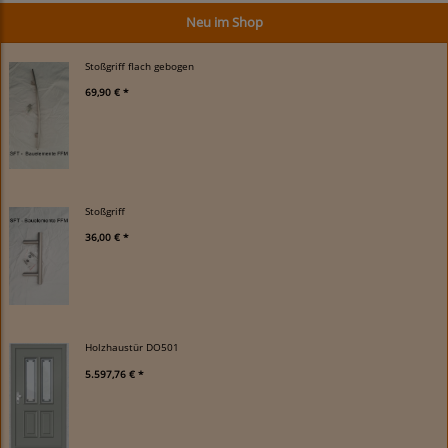
Neu im Shop
Stoßgriff flach gebogen
69,90 € *
Stoßgriff
36,00 € *
Holzhaustür DO501
5.597,76 € *