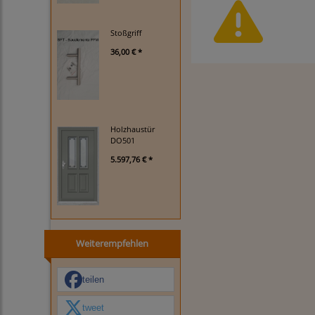
Stoßgriff
36,00 € *
Holzhaustür
DO501
5.597,76 € *
Weiterempfehlen
teilen
tweet