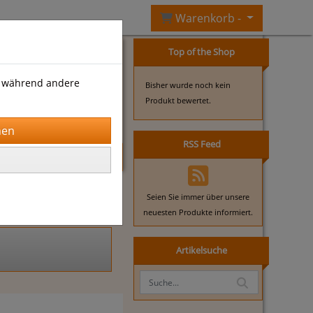
Warenkorb -
Top of the Shop
shop
), während andere
Bisher wurde noch kein
Produkt bewertet.
RSS Feed
Seien Sie immer über unsere
neuesten Produkte informiert.
Artikelsuche