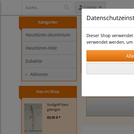
Login
Datenschutzeins
Kategorien
Haus
Haustüren-Aluminium
Dieser Shop verwendet 
verwendet werden, um 
Haustüren-Holz
Zubehör
Startseite
Produk
›
Aktionen
NEU
Neu im Shop
Stoßgriff flach
gebogen
69,90 € *