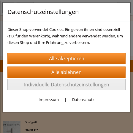
Datenschutzeinstellungen
Dieser Shop verwendet Cookies. Einige von ihnen sind essenziell
(z.B. für den Warenkorb), während andere verwendet werden, um
Es wurden leider keine Produkte gefunden.
diesen Shop und Ihre Erfahrung zu verbessern.
Neu im Shop
Stoßgriff flach gebogen
Individuelle Datenschutzeinstellungen
69,90 € *
Impressum
|
Datenschutz
Stoßgriff
36,00 € *