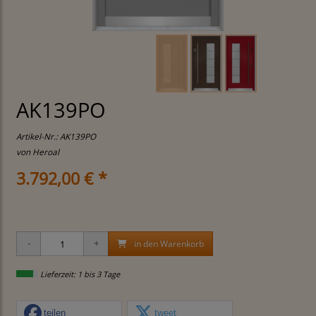
AK139PO
Artikel-Nr.:
AK139PO
von Heroal
3.792,00 € *
in den Warenkorb
Lieferzeit: 1 bis 3 Tage
teilen
tweet